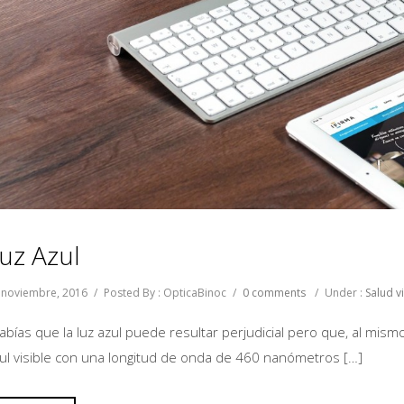
uz Azul
 noviembre, 2016
/
Posted By : OpticaBinoc
/
0 comments
/
Under :
Salud v
abías que la luz azul puede resultar perjudicial pero que, al mismo
ul visible con una longitud de onda de 460 nanómetros […]